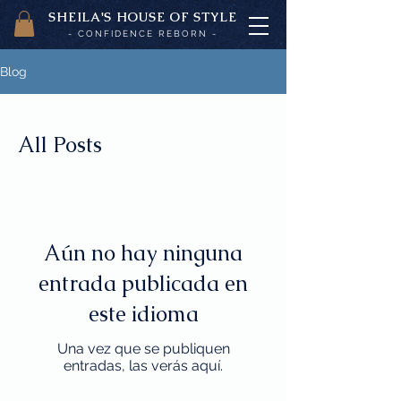
SHEILA'
S H
OUSE OF STYLE
- CON
FI
D
ENCE REBORN -
Blog
All Posts
Aún no hay ninguna
entrada publicada en
este idioma
Una vez que se publiquen
entradas, las verás aquí.